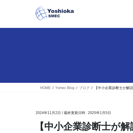
コ
ナ
ン
ビ
テ
ゲ
ン
ー
ツ
シ
へ
ョ
ス
ン
キ
に
ッ
移
プ
動
HOME
Ysmec Blog
ブログ
【中小企業診断士が解説
2024年11月2日
/ 最終更新日時 :
2025年1月5日
【中小企業診断士が解