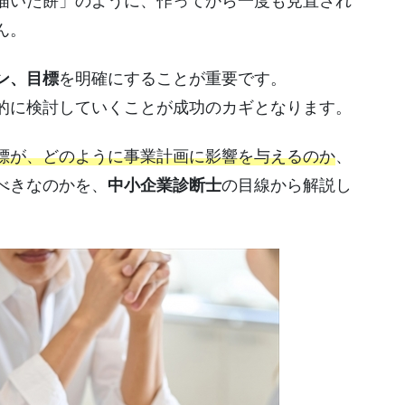
描いた餅」のように、作ってから一度も見直され
ん。
ン、目標
を明確にすることが重要です。
的に検討していくことが成功のカギとなります。
標が、どのように事業計画に影響を与えるのか
、
べきなのかを、
中小企業診断士
の目線から解説し